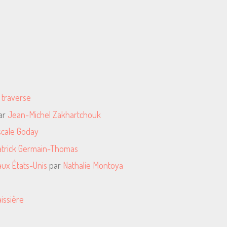
e traverse
ar
Jean-Michel Zakhartchouk
cale Goday
atrick Germain-Thomas
 aux États-Unis
par
Nathalie Montoya
issière