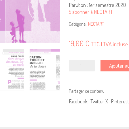
Parution : 1er semestre 2020
S’abonner à NECTART
Catégorie :
NECTART
19,00
€
TTC (TVA incluse
quantité
Ajouter a
de
NECTART
#10
Partager ce contenu:
Facebook
Twitter X
Pinterest