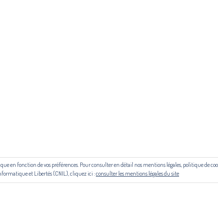
ous contacter ou s'inscrire à l'infolettre mensuelle
diffusion@editions-attr
Régie publicitaire
 aide du Centre national du livre (CNL) puis de la Région Occitanie, de la
le cadre du contrat de filière mis en place par Occitanie Livre & Lecture.
outique en fonction de vos préférences. Pour consulter en détail nos mentions légales, politique de 
© Copyright 2024. Tous droits réservés
nformatique et Libertés (CNIL), cliquez ici :
consulter les mentions légales du site