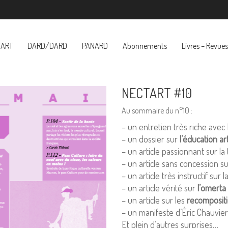
TART
DARD/DARD
PANARD
Abonnements
Livres – Revues
NECTART #10
Au sommaire du n°10 :
– un entretien très riche avec 
– un dossier sur
l’éducation art
– un article passionnant sur l
– un article sans concession s
– un article très instructif sur 
– un article vérité sur
l’omerta
– un article sur les
recomposit
– un manifeste d’Éric Chauvier
Et plein d’autres surprises…