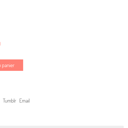
)
u panier
Tumblr
Email