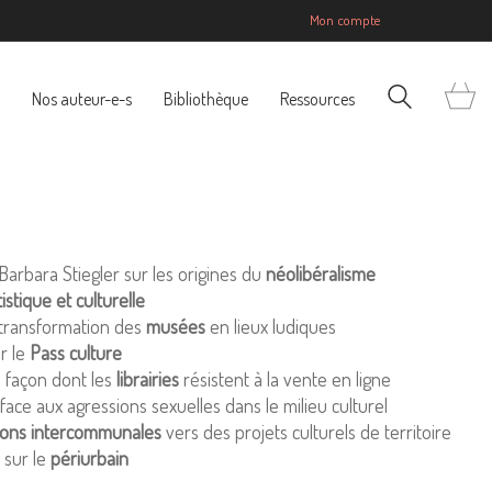
Mon compte
Nos auteur-e-s
Bibliothèque
Ressources
Barbara Stiegler sur les origines du
néolibéralisme
istique et culturelle
a transformation des
musées
en lieux ludiques
ur le
Pass culture
la façon dont les
librairies
résistent à la vente en ligne
face aux agressions sexuelles dans le milieu culturel
ions intercommunales
vers des projets culturels de territoire
 sur le
périurbain