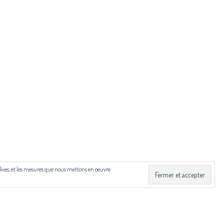
ibut.fr
 Drac Occitanie et du Centre national du livre (CNL), dans
cookies, et les mesures que nous mettons en oeuvre