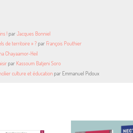
ns !
par
Jacques Bonniel
s de territoire » ?
par
François Pouthier
ha Chayaamor-Heil
isir
par
Kassoum Batjeni Soro
cilier culture et éducation
par Emmanuel Pidoux