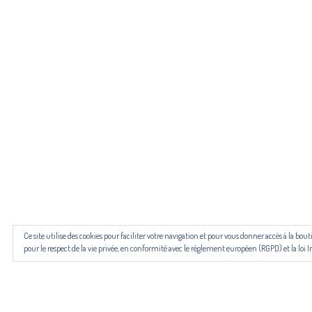
Pour n
Les revues NECTART, DARD/DARD et PANARD bénéficient d’une
Ce site utilise des cookies pour faciliter votre navigation et pour vous donner accès à la b
pour le respect de la vie privée, en conformité avec le règlement européen (RGPD) et la loi I