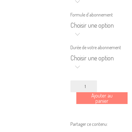
Formule d'abonnement
Choisir une option
Durée de votre abonnement
Choisir une option
quantité
de
Ajouter au
Abonnement
panier
à
NECTART
Mentions Légales
Partager ce contenu:
Pour consulter nos CGV,