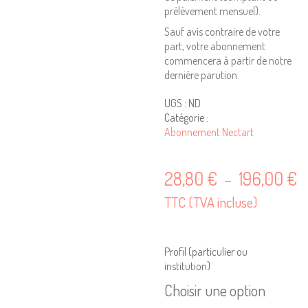
prélèvement mensuel).
Sauf avis contraire de votre
part, votre abonnement
commencera à partir de notre
dernière parution.
UGS :
ND
Catégorie :
Abonnement Nectart
P
28,80
€
196,00
€
–
d
TTC (TVA incluse)
pr
2
Profil (particulier ou
à
institution)
1
Choisir une option