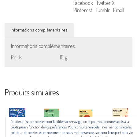
Facebook
Twitter X
mentions légales,
Pinterest
Tumblr
Email
politique de cookies :
cliquez ici
Informations complémentaires
Pour nous contacter ou s'inscrire à l'infolettre mensuelle
diffusion@editions-attribut.fr
Informations complémentaires
Poids
10 g
Régie publicitaire
Produits similaires
Ce site utilise des cookies pour faciliter votre navigation et pour vous donner accès à la
Les revues NECTART, DARD/DARD et PANARD bénéficient d’une aide du
boutique en fonction de vos préférences. Pour consulter en détail nos mentions légales,
Centre national du livre (CNL) puis de la Région Occitanie, de la Drac
politique de cookies, et les mesures que nous mettons en oeuvre pour le respect de la vie
Occitanie et du Centre national du livre (CNL), dans le cadre du contrat 