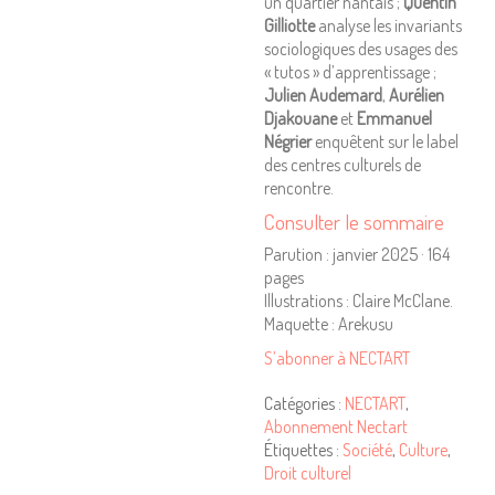
un quartier nantais ;
Quentin
Gilliotte
analyse les invariants
sociologiques des usages des
« tutos » d’apprentissage ;
Julien Audemard
,
Aurélien
Djakouane
et
Emmanuel
Négrier
enquêtent sur le label
des centres culturels de
rencontre.
Consulter le sommaire
Parution : janvier 2025 · 164
pages
Illustrations : Claire McClane.
Maquette : Arekusu
S’abonner à NECTART
Catégories :
NECTART
,
Abonnement Nectart
Étiquettes :
Société
,
Culture
,
Droit culturel