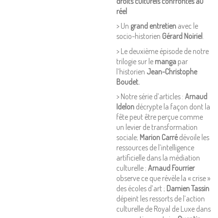
droits culturels confrontés au
réel
> Un
grand entretien
avec le
socio-historien
Gérard Noiriel
.
> Le deuxième épisode de notre
trilogie sur le
manga
par
l’historien
Jean-Christophe
Boudet.
> Notre série d’articles :
Arnaud
Idelon
décrypte la façon dont la
fête peut être perçue comme
un levier de transformation
sociale;
Marion Carré
dévoile les
ressources de l’intelligence
artificielle dans la médiation
culturelle ;
Arnaud Fourrier
observe ce que révèle la « crise »
des écoles d’art ;
Damien Tassin
dépeint les ressorts de l’action
culturelle de Royal de Luxe dans