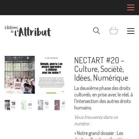
NECTART #20 –
Culture, Société,
Idées, Numérique
La deuxième phase des droits
culturels, e
n prise avec le réel, à
l’intersection des autres droits
humains.
Vous trouverez dans ce
numéro
:
>
Notre grand dossier : Les