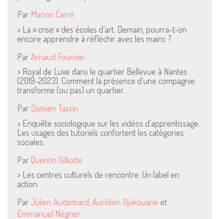
Par
Marion Carré
> La « crise » des écoles d’art. Demain, pourra-t-on
encore apprendre à réfléchir avec les mains ?
Par
Arnaud Fourrier
Mentions Légales
> Royal de Luxe dans le quartier Bellevue à Nantes
Pour consulter nos CGV,
(2019-2023). Comment la présence d’une compagnie
mentions légales,
transforme (ou pas) un quartier.
politique de cookies :
Par
Damien Tassin
cliquez ici
> Enquête sociologique sur les vidéos d’apprentissage.
Les usages des tutoriels confortent les catégories
sociales.
Pour nous contacter ou s'inscrire à l'infolettre mensuelle
diffusion@editions-attribut.fr
Par
Quentin Gilliotte
Régie publicitaire
> Les centres culturels de rencontre. Un label en
action.
Par
Julien Audemard
,
Aurélien Djakouane
et
Emmanuel Négrier