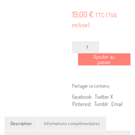
19,00
€
TTC (TVA
incluse)
quantité
de
Ajouter au
NECTART
panier
#20
-
Culture,
Partager ce contenu:
Société,
Idées,
Facebook
Twitter X
Numérique
Pinterest
Tumblr
Email
Description
Informations complémentaires