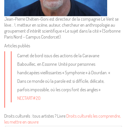
Mentions Légales
Pour consulter nos CGV,
Jean-Pierre Chétien-Goni est directeur de la compagnie Le Vent se
mentions légales,
lève… !, metteur en scène, auteur, chercheur en anthropologie au
politique de cookies :
groupement d’intérêt scientifique « Le sujet dans la cité » (Sorbonne
cliquez ici
Paris Nord – Campus Condorcet).
Articles publiés
Pour nous contacter ou s'inscrire à l'infolettre mensuelle
Carnet de bord issus des actions de la Caravane
diffusion@editions-attribut.fr
Babouillec, en Essonne. Unité pour personnes
Régie publicitaire
handicapées vieillissantes « Symphonie » à Dourdan. «
Dans ce monde où la parole est si difficile, délicate,
parfois impossible, où les corps font des angles »
NECTART#20
Droits culturels : tous artistes ? Livre
Droits culturels les comprendre,
les mettre en œuvre