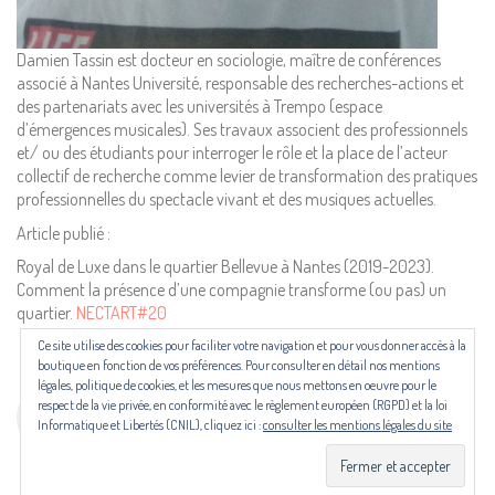
Pour nous contacter ou s'inscrire à l'infolettre mensuelle
Damien Tassin est docteur en sociologie, maître de conférences
diffusion@editions-attribut.fr
associé à Nantes Université, responsable des recherches-actions et
des partenariats avec les universités à Trempo (espace
Régie publicitaire
d’émergences musicales). Ses travaux associent des professionnels
et/ ou des étudiants pour interroger le rôle et la place de l’acteur
collectif de recherche comme levier de transformation des pratiques
professionnelles du spectacle vivant et des musiques actuelles.
Article publié :
Royal de Luxe dans le quartier Bellevue à Nantes (2019-2023).
Comment la présence d’une compagnie transforme (ou pas) un
quartier.
NECTART#20
Ce site utilise des cookies pour faciliter votre navigation et pour vous donner accès à la
Les revues NECTART, DARD/DARD et PANARD bénéficient d’une aide
boutique en fonction de vos préférences. Pour consulter en détail nos mentions
du Centre national du livre (CNL) puis de la Région Occitanie, de la
légales, politique de cookies, et les mesures que nous mettons en oeuvre pour le
Drac Occitanie et du Centre national du livre (CNL), dans le cadre du
respect de la vie privée, en conformité avec le règlement européen (RGPD) et la loi
contrat de filière mis en place par Occitanie Livre & Lecture.
Informatique et Libertés (CNIL), cliquez ici :
consulter les mentions légales du site
© Copyright 2024. Tous droits réservés