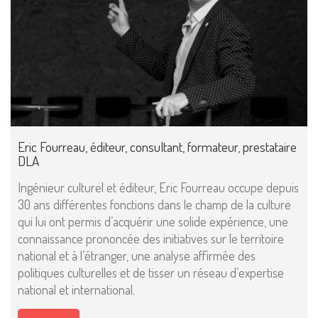
Mentions Légales
Pour consulter nos CGV,
Eric Fourreau, éditeur, consultant, formateur, prestataire
mentions légales,
DLA
politique de cookies :
cliquez ici
Ingénieur culturel et éditeur, Eric Fourreau occupe depuis
30 ans différentes fonctions dans le champ de la culture
qui lui ont permis d’acquérir une solide expérience, une
Pour nous contacter ou s'inscrire à l'infolettre mensuelle
connaissance prononcée des initiatives sur le territoire
diffusion@editions-attribut.fr
national et à l’étranger, une analyse affirmée des
Régie publicitaire
politiques culturelles et de tisser un réseau d’expertise
national et international.