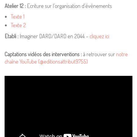
Atelier 12 :
Ecriture sur l’organisation d’événements
Texte 1
Texte 2
Etabli :
Imaginer DARD/DARD en 2044 –
cliquez ici
Captations vidéos des interventions :
à retrouver sur
notre
chaîne YouTube (@editionsattribut9755)