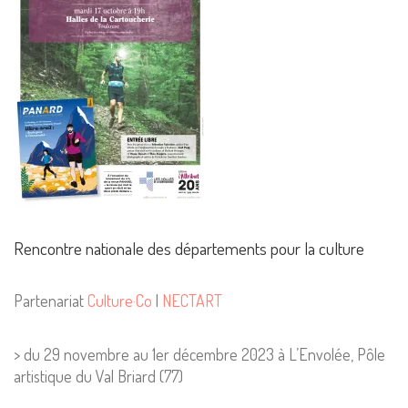
Rencontre nationale des départements pour la culture
Mentions Légales
Partenariat
Culture·Co
|
NECTART
Pour consulter nos CGV,
mentions légales,
politique de cookies :
> du 29 novembre au 1er décembre 2023 à L’Envolée, Pôle
cliquez ici
artistique du Val Briard (77)