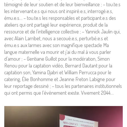
témoigné de leur soutien et de leur bienveillance ; – tou.te.s
les intervenant.e.s qui nous ont inspiré.e.s, interrogé.e.s,
ému.e.s… – tou.te.s les responsables et participant.e.s des
ateliers qui ont partagé leur expérience, produit de la
ressource et de l’intelligence collective ; – Yannick Jaulin qui,
avec Alain Larribet, nous a secoué.e.s, perturbé.e.s et
ému.e.s aux larmes avec son magnifique spectacle Ma
langue maternelle va mourir et j’ai du mal à vous parler
d’amour ; – Gentiane Guillot pour la modération, Simon
Renou pour la captation vidéo, Bernard Dautant pour la
captation son, Yamina Djabri et William Perrucca pour le
catering, Élie Bonhomme et Jeanne Freton Labigne pour
leur reportage dessiné ; – tous les partenaires institutionnels
qui ont permis que l’événement existe. Vivement 2044…