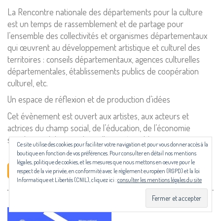
Pour nous contacter ou s'inscrire à l'infolettre mensuelle
La Rencontre nationale des départements pour la culture
diffusion@editions-attribut.fr
est un temps de rassemblement et de partage pour
l’ensemble des collectivités et organismes départementaux
Régie publicitaire
qui œuvrent au développement artistique et culturel des
territoires : conseils départementaux, agences culturelles
départementales, établissements publics de coopération
culturel, etc.
Un espace de réflexion et de production d’idées
Cet évènement est ouvert aux artistes, aux acteurs et
actrices du champ social, de l’éducation, de l’économie
sociale et solidaire et des collectivités publiques.
Ce site utilise des cookies pour faciliter votre navigation et pour vous donner accès à la
Les revues NECTART, DARD/DARD et PANARD bénéficient d’une aide
boutique en fonction de vos préférences. Pour consulter en détail nos mentions
du Centre national du livre (CNL) puis de la Région Occitanie, de la
légales, politique de cookies, et les mesures que nous mettons en oeuvre pour le
Drac Occitanie et du Centre national du livre (CNL), dans le cadre du
En savoir plus
respect de la vie privée, en conformité avec le règlement européen (RGPD) et la loi
contrat de filière mis en place par Occitanie Livre & Lecture.
Informatique et Libertés (CNIL), cliquez ici :
consulter les mentions légales du site
© Copyright 2024. Tous droits réservés