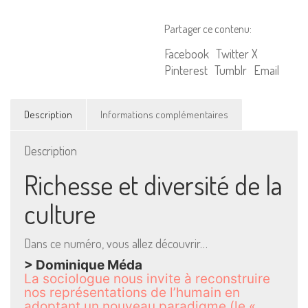
Culture,
Société,
Partager ce contenu:
Idées,
Numérique
Facebook
Twitter X
Pinterest
Tumblr
Email
Description
Informations complémentaires
Description
Richesse et diversité de la
culture
Dans ce numéro, vous allez découvrir…
> Dominique Méda
La sociologue nous invite à reconstruire
nos représentations de l’humain en
adoptant un nouveau paradigme (le «