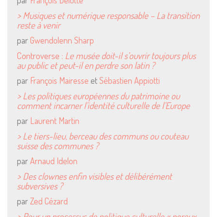
par
François Delotte
> Musiques et numérique responsable – La transition
reste à venir
par
Gwendolenn Sharp
Controverse :
Le musée doit-il s’ouvrir toujours plus
au public et peut-il en perdre son latin ?
par
François Mairesse
et
Sébastien Appiotti
> Les politiques européennes du patrimoine ou
comment incarner l’identité culturelle de l’Europe
par
Laurent Martin
> Le tiers-lieu, berceau des communs ou couteau
Mentions Légales
suisse des communes ?
par
Arnaud Idelon
Pour consulter nos CGV,
mentions légales,
> Des clownes enfin visibles et délibérément
politique de cookies :
subversives ?
cliquez ici
par
Zed Cézard
> Pour un processus de politique culturelle « poreux