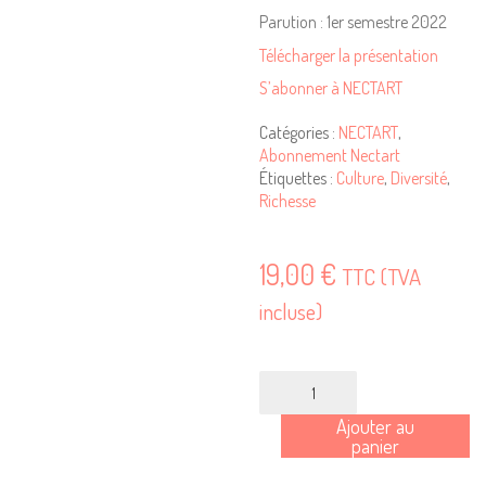
Parution : 1er semestre 2022
Télécharger la présentation
S’abonner à NECTART
Catégories :
NECTART
,
Abonnement Nectart
Étiquettes :
Culture
,
Diversité
,
Richesse
19,00
€
TTC (TVA
incluse)
quantité
de
Ajouter au
NECTART#14
panier
-