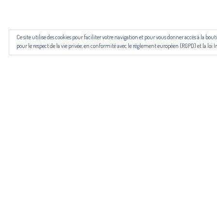
Les revues NECTART, DARD/DARD et PANARD bénéficient d’une
Ce site utilise des cookies pour faciliter votre navigation et pour vous donner accès à la b
pour le respect de la vie privée, en conformité avec le règlement européen (RGPD) et la loi I