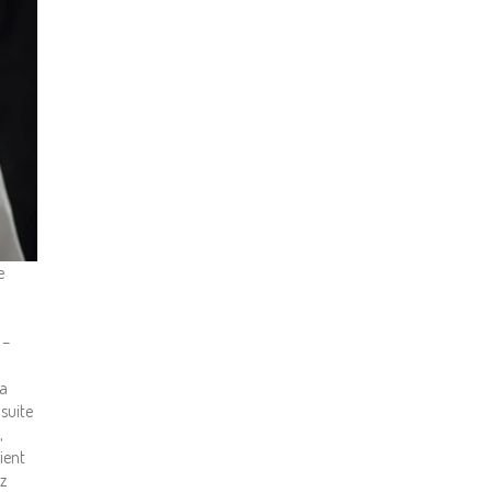
e
 –
la
nsuite
,
ient
z