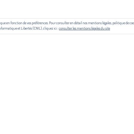
 aide du Centre national du livre (CNL) puis de la Région Occitanie, de la
le cadre du contrat de filière mis en place par Occitanie Livre & Lecture.
outique en fonction de vos préférences. Pour consulter en détail nos mentions légales, politique de 
© Copyright 2024. Tous droits réservés
nformatique et Libertés (CNIL), cliquez ici :
consulter les mentions légales du site