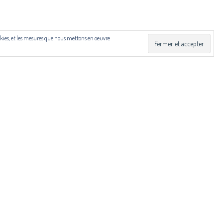
 Drac Occitanie et du Centre national du livre (CNL), dans
cookies, et les mesures que nous mettons en oeuvre