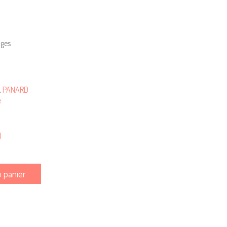
ages
,
PANARD
e
)
u panier