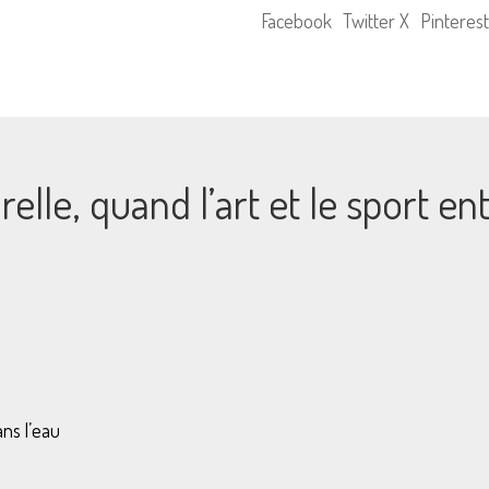
revue
Facebook
Twitter X
Pinterest
qui
met
le
sport
en
récit
elle, quand l’art et le sport en
et
les
deux
pieds
dedans
ns l’eau