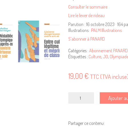
Consulter le sommaire
Lire le lever de rideau
Parution : 16 octobre 2023 · 164 p
Illustrations :
PALM Illustrations
S’abonner à PANARD
Catégories :
Abonnement PANARD
Étiquettes :
Culture
,
JO
,
Olympiad
19,00
€
TTC (TVA incluse
quantité
Ajouter a
de
PANARD
#5-
La
Partager ce contenu: