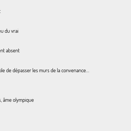
t
eu du vrai
ent absent
icile de dépasser les murs de la convenance…
ris, âme olympique