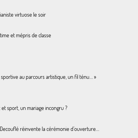
aniste virtuose le soir
itime et mépris de classe
 sportive au parcours artistique, un fil ténu… »
t et sport, un mariage incongru ?
d Decouflé réinvente la cérémonie d’ouverture…