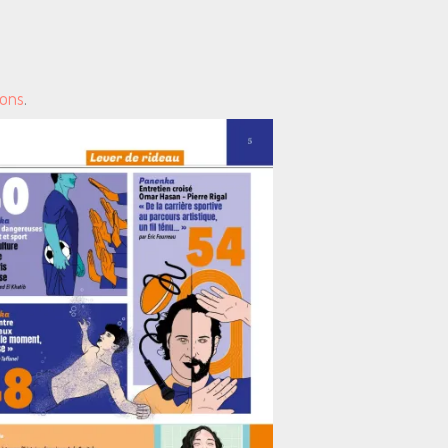
ions
.