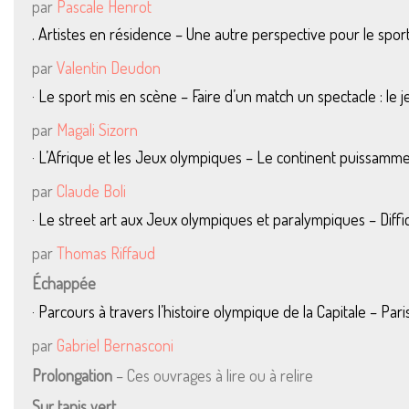
par
Pascale Henrot
. Artistes en résidence – Une autre perspective pour le spor
par
Valentin Deudon
· Le sport mis en scène – Faire d’un match un spectacle : le j
par
Magali Sizorn
·
L’Afrique et les Jeux olympiques – Le continent puissamm
par
Claude Boli
· Le street art aux Jeux olympiques et paralympiques – Diff
par
Thomas Riffaud
Échappée
· Parcours à travers l’histoire olympique de la Capitale – Pa
par
Gabriel Bernasconi
Prolongation
– Ces ouvrages à lire ou à relire
Sur tapis vert