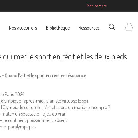
Mon compte
Nos auteur-e-s
Bibliothèque
Ressources
ui met le sport en récit et les deux pieds
s – Quand l’art et le sport entrent en résonance
de Paris 2024
olympique l’après-midi, pianiste virtuose le soir
l’Olympiade culturelle… Art et sport, un mariage incongru ?
n match un spectacle : le jeu du vrai
s – Le continent puissamment absent
es et paralympiques