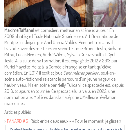
Mentions Légales
Pour consulter nos CGV,
mentions légales,
politique de cookies :
Maxime Taffanel
est comédien, metteur en scène et auteur. En
cliquez ici
2009, il intègre l’École Nationale Supérieure d’Art Dramatique de
Montpellier dirigée par Ariel Garcia Valdès. Pendant trois ans, il
travaille avec des metteurs en scène tels que Bruno Geslin, Richard
Pour nous contacter ou s'inscrire à l'infolettre mensuelle
Mitou, Lucas Hemleb, André Wilms, Sylvain Creuzevault, et Cyril
diffusion@editions-attribut.fr
Teste. À la suite de sa formation, il est engagé de 2012 à 2013 par
Muriel Mayette-Holtz à la Comédie Française en tant qu’élève-
Régie publicitaire
comédien. En 2017, il écrit et joue
Cent mètres papillon,
seul-en-
scène auto-fictionnel relatant le parcours d’un jeune nageur de
haut-niveau. Mis en scène par Nelly Pulicani, ce spectacle est, depuis
2018, toujours en tournée. Ce spectacle lui a valu, en 2022, une
nomination aux Molières dans la catégorie « Meilleure révélation
masculine ».
Articles publiés :
>
PANARD #5
: Récit entre deux eaux – « Pour le moment, je glisse »
Ce site utilise des cookies pour faciliter votre navigation et pour vous donner accès à la