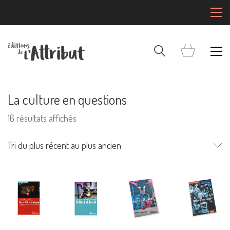
La culture en questions
Trié
16 résultats affichés
du
plus
Tri du plus récent au plus ancien
Mentions Légales
récent
au
Pour consulter nos CGV,
plus
mentions légales,
ancien
politique de cookies :
cliquez ici