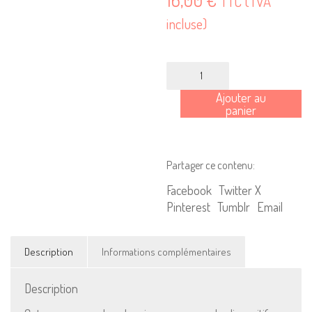
TTC (TVA
incluse)
quantité
de
Ajouter au
Culture
panier
et
Santé
-
Partager ce contenu:
Vers
un
Facebook
Twitter X
changement
Pinterest
Tumblr
Email
des
pratiques
Description
Informations complémentaires
et
des
organisations
Description
?