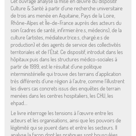
Cet ouvrage analyse la mise en œuvre du dispositif
Culture & Santé à partir d’une recherche universitaire
de trois ans menée en Aquitaine, Pays de la Loire,
Rhône-Alpes et Île-de-France auprès des acteurs du
soin (cadres de santé, infirmier.ère.s, médecins), de la
culture (artistes, médiateur.trice.s, chargé.e.s de
production) et des agents de service des collectivités
territoriales et de l’État. Ce dispositif, introduit dans les
hôpitaux puis dans les structures médico-sociales à
partir de 1999, est le résultat d’une politique
interministérielle qui trouve des terrains d’application
très différents d’une région à l’autre, comme l’illustrent
Mentions Légales
les divers cas concrets issus des enquêtes de terrain
menées dans les centres hospitaliers, les CHU, les
Pour consulter nos CGV,
ehpad…
mentions légales,
politique de cookies :
Le livre interroge les tensions à l’œuvre entre les
cliquez ici
acteurs et les organisations, ainsi que les pouvoirs de
légitimité qui se jouent dans et entre les secteurs. Il
analyse la façon dont les pratiques sont bousculées,