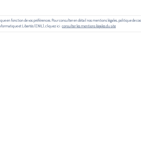
 aide du Centre national du livre (CNL) puis de la Région Occitanie, de la
le cadre du contrat de filière mis en place par Occitanie Livre & Lecture.
outique en fonction de vos préférences. Pour consulter en détail nos mentions légales, politique de 
© Copyright 2024. Tous droits réservés
nformatique et Libertés (CNIL), cliquez ici :
consulter les mentions légales du site