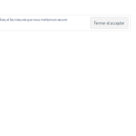
 Drac Occitanie et du Centre national du livre (CNL), dans
cookies, et les mesures que nous mettons en oeuvre