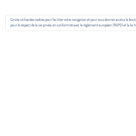
Les revues NECTART, DARD/DARD et PANARD bénéficient d’une
Ce site utilise des cookies pour faciliter votre navigation et pour vous donner accès à la b
pour le respect de la vie privée, en conformité avec le règlement européen (RGPD) et la loi I