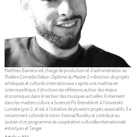
Mentions Légales
Pour consulter nos CGV,
mentions légales,
politique de cookies :
Matthieu Barreira est chargé de production et d’administration au
cliquez ici
Théâtre Comédie Odéon. Diplômé du Master 2 « direction de projets
artistiques et culturels internationaux » après une maîtrise en
science politique, il structure ses réflexions autour des enjeux
Pour nous contacter ou s'inscrire à l'infolettre mensuelle
économiques dans le secteur des musiques actuelles. Il intervient
diffusion@editions-attribut.fr
dans les masters culture à Sciences Po Grenoble et à l’Université
Lumière Lyon 2, et est à l’initiative de plusieurs projets associatifs. Il a
Régie publicitaire
notamment cofondé le micro-festival Rurality et contribué au
soutien d’un programme de coopération culturelle internationale
entre Lyon et Tanger.