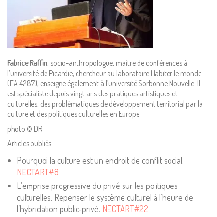
Mentions Légales
Pour consulter nos CGV,
mentions légales,
Fabrice Raffin
, socio-anthropologue, maître de conférences à
politique de cookies :
l’université de Picardie, chercheur au laboratoire Habiter le monde
cliquez ici
(EA 4287), enseigne également à l’université Sorbonne Nouvelle. Il
est spécialiste depuis vingt ans des pratiques artistiques et
culturelles, des problématiques de développement territorial par la
Pour nous contacter ou s'inscrire à l'infolettre mensuelle
culture et des politiques culturelles en Europe.
diffusion@editions-attribut.fr
photo © DR
Régie publicitaire
Articles publiés :
Pourquoi la culture est un endroit de conflit social.
NECTART#8
L’emprise progressive du privé sur les politiques
culturelles. Repenser le système culturel à l’heure de
l’hybridation public-privé.
NECTART#22