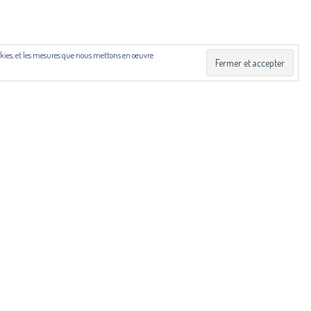
 Drac Occitanie et du Centre national du livre (CNL), dans
cookies, et les mesures que nous mettons en oeuvre