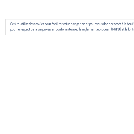
Les revues NECTART, DARD/DARD et PANARD bénéficient d’une
Ce site utilise des cookies pour faciliter votre navigation et pour vous donner accès à la b
pour le respect de la vie privée, en conformité avec le règlement européen (RGPD) et la loi I