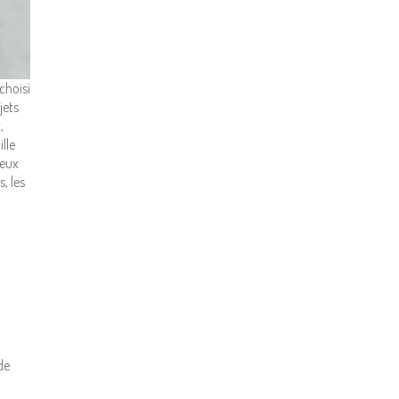
choisi
jets
,
ille
ieux
, les
de