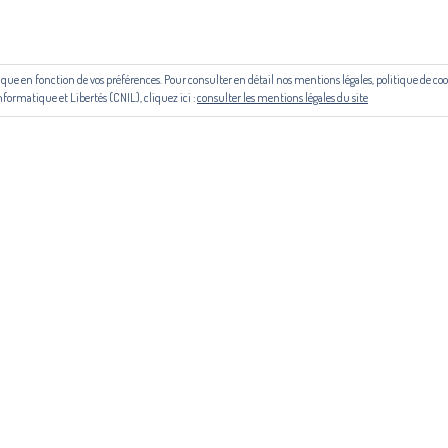
 aide du Centre national du livre (CNL) puis de la Région Occitanie, de la
le cadre du contrat de filière mis en place par Occitanie Livre & Lecture.
outique en fonction de vos préférences. Pour consulter en détail nos mentions légales, politique de 
© Copyright 2024. Tous droits réservés
nformatique et Libertés (CNIL), cliquez ici :
consulter les mentions légales du site