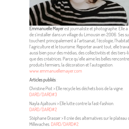
Emmanuelle Mayer
est journaliste et photographe. Elle a 
de s’installer dans un village du Limousin en 2006. Ses su
touchent principalement à l’artisanat, l’écologie, l’habitat
l’agriculture et le tourisme. Reporter avant tout, elle trava
aussi bien pour des médias, des collectivités et des tiers-l
que des créatrices. Parce qu’elle aime les belles rencontres
produits fermiers, la décoration et l’autogestion.
www.emmanuellemayer.com
Articles publiés
:
Christine Piot > Elle recycle les déchets bois de la vigne.
DARD/DARD#3
Nayla Ajaltouni > Elle lutte contre la fast-fashion.
DARD/DARD#2
Stéphane Grasser > Il crée des alternatives sur le plateau 
Millevaches.
DARD/DARD#2