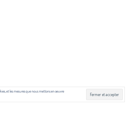
ibut.fr
 Drac Occitanie et du Centre national du livre (CNL), dans
cookies, et les mesures que nous mettons en oeuvre