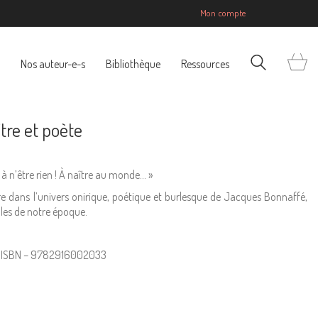
Mon compte
Nos auteur-e-s
Bibliothèque
Ressources
tre et poète
, à n’être rien ! À naître au monde… »
tre dans l’univers onirique, poétique et burlesque de Jacques Bonnaffé,
ables de notre époque.
 | ISBN – 9782916002033