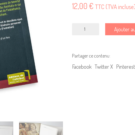
12,00
€
TTC (TVA incluse
quantité
Ajouter a
de
Jacques
Bonnaffé,
pitre
Partager ce contenu:
et
Facebook
Twitter X
Pinterest
poète