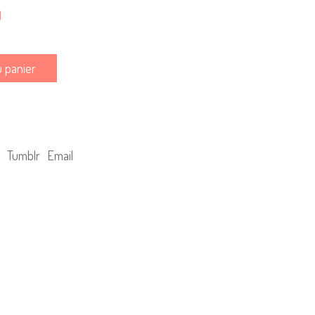
)
u panier
Tumblr
Email