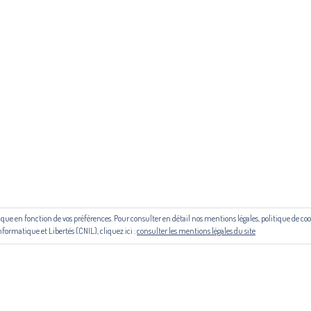
ous contacter ou s'inscrire à l'infolettre mensuelle
diffusion@editions-attr
Régie publicitaire
 aide du Centre national du livre (CNL) puis de la Région Occitanie, de la
le cadre du contrat de filière mis en place par Occitanie Livre & Lecture.
outique en fonction de vos préférences. Pour consulter en détail nos mentions légales, politique de 
© Copyright 2024. Tous droits réservés
nformatique et Libertés (CNIL), cliquez ici :
consulter les mentions légales du site