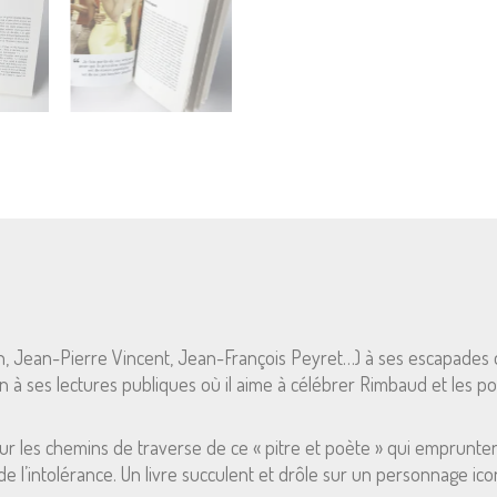
n, Jean-Pierre Vincent, Jean-François Peyret…) à ses escapades d
 ses lectures publiques où il aime à célébrer Rimbaud et les poè
s chemins de traverse de ce « pitre et poète » qui empruntent so
l’intolérance. Un livre succulent et drôle sur un personnage icon