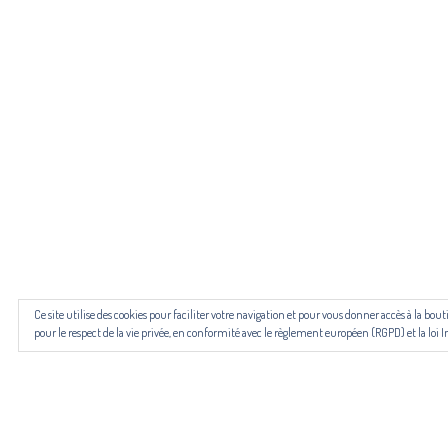
Pour n
Les revues NECTART, DARD/DARD et PANARD bénéficient d’une
Ce site utilise des cookies pour faciliter votre navigation et pour vous donner accès à la b
pour le respect de la vie privée, en conformité avec le règlement européen (RGPD) et la loi I