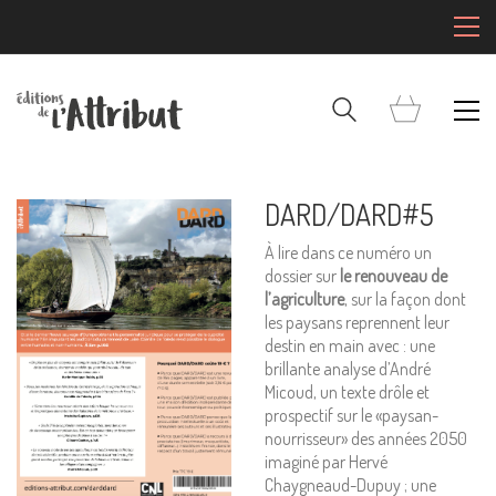
DARD/DARD#5
À lire dans ce numéro un
dossier sur
le renouveau de
l’agriculture
, sur la façon dont
les paysans reprennent leur
destin en main avec : une
brillante analyse d’André
Micoud, un texte drôle et
prospectif sur le «paysan-
nourrisseur» des années 2050
imaginé par Hervé
Chaygneaud-Dupuy ; une