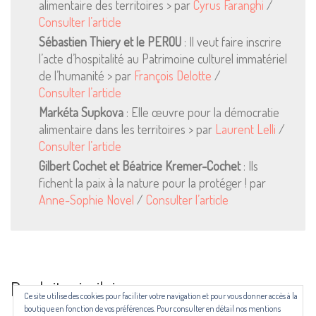
alimentaire des territoires > par
Cyrus Faranghi
/
Pour consulter nos CGV,
Consulter l’article
mentions légales,
Sébastien Thiery et le PEROU
: Il veut faire inscrire
politique de cookies :
cliquez ici
l’acte d’hospitalité au Patrimoine culturel immatériel
de l’humanité > par
François Delotte
/
Consulter l’article
Pour nous contacter ou s'inscrire à l'infolettre mensuelle
Markéta Supkova
: Elle œuvre pour la démocratie
diffusion@editions-attribut.fr
alimentaire dans les territoires > par
Laurent Lelli
/
Consulter l’article
Régie publicitaire
Gilbert Cochet et Béatrice Kremer-Cochet
: Ils
fichent la paix à la nature pour la protéger ! par
Anne-Sophie Novel
/
Consulter l’article
Produits similaires
Ce site utilise des cookies pour faciliter votre navigation et pour vous donner accès à la
Les revues NECTART, DARD/DARD et PANARD bénéficient d’une aide
boutique en fonction de vos préférences. Pour consulter en détail nos mentions