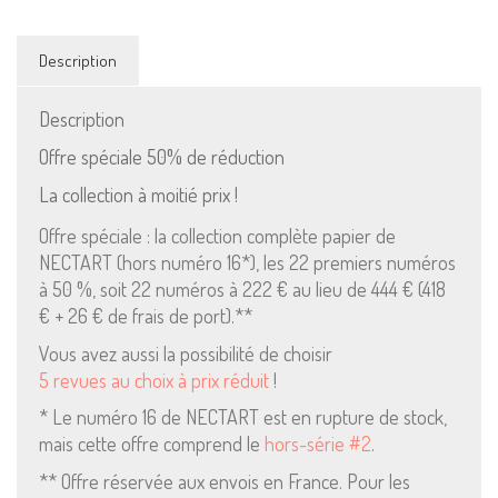
Description
Description
Offre spéciale 50% de réduction
Mentions Légales
La collection à moitié prix !
Pour consulter nos CGV,
Offre spéciale : la collection complète papier de
mentions légales,
NECTART (hors numéro 16*), les 22 premiers numéros
politique de cookies :
à 50 %, soit 22 numéros à 222 € au lieu de 444 € (418
cliquez ici
€ + 26 € de frais de port).**
Vous avez aussi la possibilité de choisir
Pour nous contacter ou s'inscrire à l'infolettre mensuelle
5 revues au choix à prix réduit
!
diffusion@editions-attribut.fr
* Le numéro 16 de NECTART est en rupture de stock,
Régie publicitaire
mais cette offre comprend le
hors-série #2
.
** Offre réservée aux envois en France. Pour les