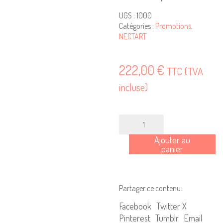
UGS :
1000
Catégories :
Promotions
,
NECTART
222,00
€
TTC (TVA
incluse)
quantité
de
Ajouter au
Collection
panier
NECTART
Partager ce contenu:
Facebook
Twitter X
Pinterest
Tumblr
Email