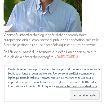
Pour nous contacter ou s'inscrire à l'infolettre mensuelle
diffusion@editions-attribut.fr
Régie publicitaire
Vincent Guichard
archéologue spécialiste de protohistoire
européenne, dirige l’établissement public de coopération culturelle
Bibracte, gestionnaire du site archéologique et naturel éponyme.
De l’étude du passé d’un territoire à la définition de son avenir : le
rôle-clé de la démarche paysagère. >
DARD/DARD #11
Ce site utilise des cookies pour faciliter votre navigation et pour vous donner accès à la
Les revues NECTART, DARD/DARD et PANARD bénéficient d’une aide
boutique en fonction de vos préférences. Pour consulter en détail nos mentions
du Centre national du livre (CNL) puis de la Région Occitanie, de la
légales, politique de cookies, et les mesures que nous mettons en oeuvre pour le
Drac Occitanie et du Centre national du livre (CNL), dans le cadre du
respect de la vie privée, en conformité avec le règlement européen (RGPD) et la loi
contrat de filière mis en place par Occitanie Livre & Lecture.
Informatique et Libertés (CNIL), cliquez ici :
consulter les mentions légales du site
© Copyright 2024. Tous droits réservés