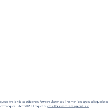
politique de cookies :
cliquez ici
ous contacter ou s'inscrire à l'infolettre mensuelle
diffusion@editions-attr
Régie publicitaire
 aide du Centre national du livre (CNL) puis de la Région Occitanie, de la
le cadre du contrat de filière mis en place par Occitanie Livre & Lecture.
outique en fonction de vos préférences. Pour consulter en détail nos mentions légales, politique de 
© Copyright 2024. Tous droits réservés
nformatique et Libertés (CNIL), cliquez ici :
consulter les mentions légales du site