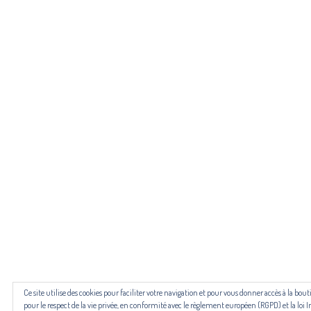
Pour n
Les revues NECTART, DARD/DARD et PANARD bénéficient d’une
Ce site utilise des cookies pour faciliter votre navigation et pour vous donner accès à la b
pour le respect de la vie privée, en conformité avec le règlement européen (RGPD) et la loi I