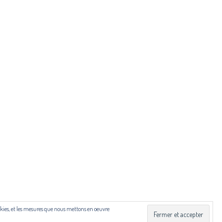
ibut.fr
 Drac Occitanie et du Centre national du livre (CNL), dans
cookies, et les mesures que nous mettons en oeuvre