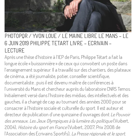
PHOTOPQR / YVON LOUE / LE MAINE LIBRE LE MANS – LE
6 JUIN 2019 PHILIPPE TETART LIVRE – ECRIVAIN –
LECTURE
Après une thèse d’histoire à l’IEP de Paris, Philippe Tétart a fait la
longue école « buissonnière » de ceux qui convoitent un poste dans
l’enseignement supérieur. Il a travaillé sur des chantiers, des plateaux
de cinéma, a été journaliste, potier, conseiller scientifique,
Mentions Légales
documentaliste ; puis il est devenu maître de conférences à
l’université du Mans et chercheur auprès du laboratoire CNRS Temos.
Pour consulter nos CGV,
Initialement versé dans l’histoire des médias, des intellectuels et des
mentions légales,
gauches, il a changé de cap au tournant des années 2000 pour se
politique de cookies :
consacrer à l’histoire sociale et culturelle du sport. Il est auteur et
cliquez ici
directeur de publication d’une quinzaine d’ouvrages dont
Le Pouvoir
des anneaux. Les Jeux Olympiques à la lumière du politique
(Vuibert,
2004),
Histoire du sport en France
(Vuibert, 2007, Prix 2008 de
Pour nous contacter ou s'inscrire à l'infolettre mensuelle
l’Association des Ecrivains Sportifs),
La Presse régionale et le sport.