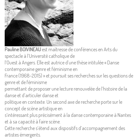
Mentions Légales
Pauline BOIVINEAU
est maîtresse de conférences en Arts du
Pour consulter nos CGV,
spectacle à l’Université catholique de
mentions légales,
l’Ouest à Angers. Elle est autrice d’une thèse intitulée « Danse
politique de cookies :
contemporaine genre et féminisme en
cliquez ici
France (1968-2015) » et poursuit ses recherches sur les questions de
genre et de féminisme
permettant de proposer une lecture renouvelée de l’histoire de la
Pour nous contacter ou s'inscrire à l'infolettre mensuelle
danse et d’articuler danse et
diffusion@editions-attribut.fr
politique en contexte. Un second axe de recherche porte sur le
concept de scène artistique en
Régie publicitaire
s’intéressant plus précisément à la danse contemporaine à Nantes
et à sa capacité à faire scène.
Cette recherche s’étend aux dispositifs d’accompagnement des
artistes émergents.