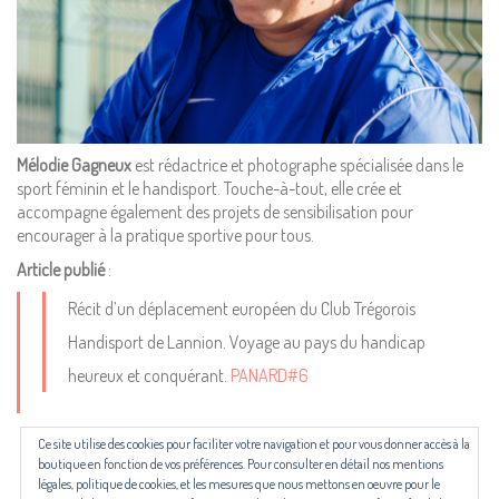
mentions légales,
politique de cookies :
cliquez ici
Pour nous contacter ou s'inscrire à l'infolettre mensuelle
diffusion@editions-attribut.fr
Mélodie Gagneux
est rédactrice et photographe spécialisée dans le
sport féminin et le handisport. Touche-à-tout, elle crée et
Régie publicitaire
accompagne également des projets de sensibilisation pour
encourager à la pratique sportive pour tous.
Article publié
:
Récit d’un déplacement européen du Club Trégorois
Handisport de Lannion. Voyage au pays du handicap
heureux et conquérant.
PANARD#6
Ce site utilise des cookies pour faciliter votre navigation et pour vous donner accès à la
Les revues NECTART, DARD/DARD et PANARD bénéficient d’une aide
boutique en fonction de vos préférences. Pour consulter en détail nos mentions
du Centre national du livre (CNL) puis de la Région Occitanie, de la
légales, politique de cookies, et les mesures que nous mettons en oeuvre pour le
Drac Occitanie et du Centre national du livre (CNL), dans le cadre du