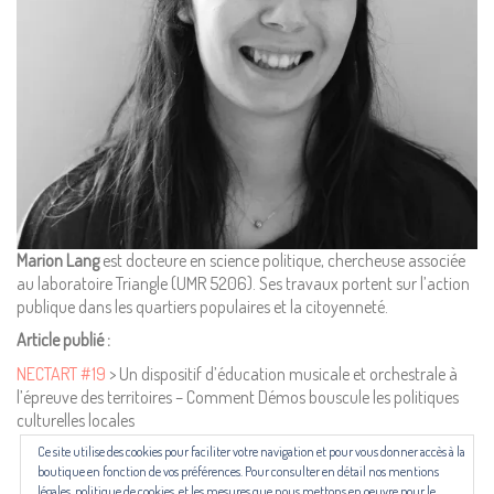
Pour consulter nos CGV,
mentions légales,
politique de cookies :
cliquez ici
Pour nous contacter ou s'inscrire à l'infolettre mensuelle
diffusion@editions-attribut.fr
Régie publicitaire
Marion Lang
est docteure en science politique, chercheuse associée
au laboratoire Triangle (UMR 5206). Ses travaux portent sur l’action
publique dans les quartiers populaires et la citoyenneté.
Article publié :
NECTART #19
> Un dispositif d’éducation musicale et orchestrale à
l’épreuve des territoires – Comment Démos bouscule les politiques
culturelles locales
Ce site utilise des cookies pour faciliter votre navigation et pour vous donner accès à la
Les revues NECTART, DARD/DARD et PANARD bénéficient d’une aide
boutique en fonction de vos préférences. Pour consulter en détail nos mentions
du Centre national du livre (CNL) puis de la Région Occitanie, de la
légales, politique de cookies, et les mesures que nous mettons en oeuvre pour le