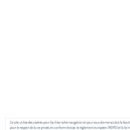
Pour n
Les revues NECTART, DARD/DARD et PANARD bénéficient d’une
Ce site utilise des cookies pour faciliter votre navigation et pour vous donner accès à la b
pour le respect de la vie privée, en conformité avec le règlement européen (RGPD) et la loi I