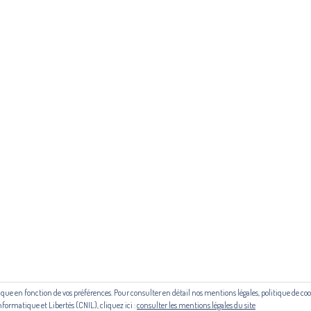
politique de cookies :
cliquez ici
ous contacter ou s'inscrire à l'infolettre mensuelle
diffusion@editions-attr
Régie publicitaire
 aide du Centre national du livre (CNL) puis de la Région Occitanie, de la
le cadre du contrat de filière mis en place par Occitanie Livre & Lecture.
outique en fonction de vos préférences. Pour consulter en détail nos mentions légales, politique de 
© Copyright 2024. Tous droits réservés
nformatique et Libertés (CNIL), cliquez ici :
consulter les mentions légales du site