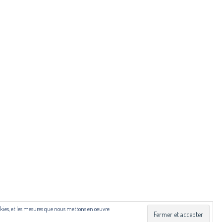
ibut.fr
 Drac Occitanie et du Centre national du livre (CNL), dans
cookies, et les mesures que nous mettons en oeuvre