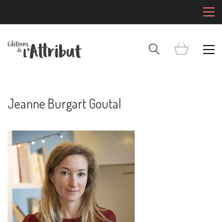
Jeanne Burgart Goutal
Mentions Légales
Pour consulter nos CGV,
mentions légales,
politique de cookies :
cliquez ici