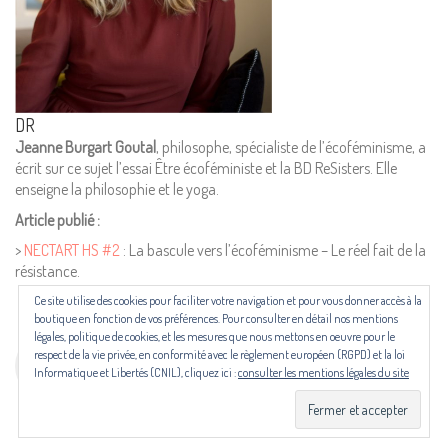
Pour nous contacter ou s'inscrire à l'infolettre mensuelle
diffusion@editions-attribut.fr
Régie publicitaire
DR
Jeanne Burgart Goutal
, philosophe, spécialiste de l’écoféminisme, a
écrit sur ce sujet l’essai Être écoféministe et la BD ReSisters. Elle
enseigne la philosophie et le yoga.
Article publié :
>
NECTART HS #2
: La bascule vers l’écoféminisme – Le réel fait de la
résistance.
Ce site utilise des cookies pour faciliter votre navigation et pour vous donner accès à la
Les revues NECTART, DARD/DARD et PANARD bénéficient d’une aide
boutique en fonction de vos préférences. Pour consulter en détail nos mentions
du Centre national du livre (CNL) puis de la Région Occitanie, de la
légales, politique de cookies, et les mesures que nous mettons en oeuvre pour le
Drac Occitanie et du Centre national du livre (CNL), dans le cadre du
respect de la vie privée, en conformité avec le règlement européen (RGPD) et la loi
contrat de filière mis en place par Occitanie Livre & Lecture.
Informatique et Libertés (CNIL), cliquez ici :
consulter les mentions légales du site
© Copyright 2024. Tous droits réservés