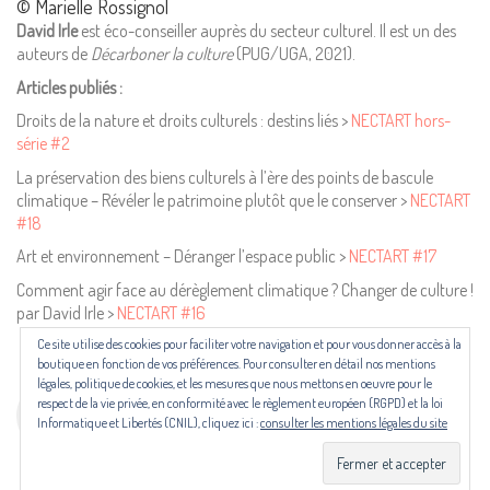
© Marielle Rossignol
David Irle
est éco-conseiller auprès du secteur culturel. Il est un des
Pour nous contacter ou s'inscrire à l'infolettre mensuelle
auteurs de
Décarboner la culture
(PUG/UGA, 2021).
diffusion@editions-attribut.fr
Articles publiés :
Régie publicitaire
Droits de la nature et droits culturels : destins liés >
NECTART hors-
série #2
La préservation des biens culturels à l’ère des points de bascule
climatique – Révéler le patrimoine plutôt que le conserver >
NECTART
#18
Art et environnement – Déranger l’espace public >
NECTART #17
Comment agir face au dérèglement climatique ? Changer de culture !
par David Irle >
NECTART #16
Ce site utilise des cookies pour faciliter votre navigation et pour vous donner accès à la
Les revues NECTART, DARD/DARD et PANARD bénéficient d’une aide
boutique en fonction de vos préférences. Pour consulter en détail nos mentions
du Centre national du livre (CNL) puis de la Région Occitanie, de la
légales, politique de cookies, et les mesures que nous mettons en oeuvre pour le
Drac Occitanie et du Centre national du livre (CNL), dans le cadre du
respect de la vie privée, en conformité avec le règlement européen (RGPD) et la loi
contrat de filière mis en place par Occitanie Livre & Lecture.
Informatique et Libertés (CNIL), cliquez ici :
consulter les mentions légales du site
© Copyright 2024. Tous droits réservés