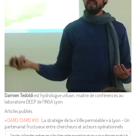
Mentions Légales
Pour consulter nos CGV,
mentions légales,
politique de cookies :
cliquez ici
Pour nous contacter ou s'inscrire à l'infolettre mensuelle
diffusion@editions-attribut.fr
Régie publicitaire
Damien Tedoldi
est hydrologue urbain, maître de conférences au
laboratoire DEEP de l’INSA Lyon.
Articles publiés :
>
DARD/DARD #10
: La stratégie de la « Ville perméable » à Lyon – Un
partenariat fructueux entre chercheurs et acteurs opérationnels
Ce site utilise des cookies pour faciliter votre navigation et pour vous donner accès à la