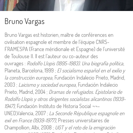
Bruno Vargas
Bruno Vargas est historien, maître de conférences en
civilisation espagnole et membre de l’équipe CNRS-
FRAMESPA (France méridionale et Espagne) de l’université
de Toulouse II. Il est l’auteur ou co-auteur des
ouvrages :
Rodolfo Llopis (1895-1983). Una biografía política
,
Planeta, Barcelona, 1999 ;
El socialismo español en el exilio y
la construcción europea
, Fundación Indalecio Prieto, Madrid,
Mentions Légales
2003 ;
Laicismo y sociedad europea
, Fundación Indalecio
Prieto, Madrid, 2004 ;
Dramas de refugiados. Epistolario de
Pour consulter nos CGV,
mentions légales,
Rodolfo Llopis y otros dirigentes socialistas alicantinos (1939-
politique de cookies :
1947)
, Fundación Instituto de Historia Social ¬¬–
cliquez ici
UNED,Valencia, 2007 ;
La Seconde République espagnole en
exil en France (1939-1977)
, Presses universitaires de
Champollion, Albi, 2008 ;
UGT y el reto de la emigración
Pour nous contacter ou s'inscrire à l'infolettre mensuelle