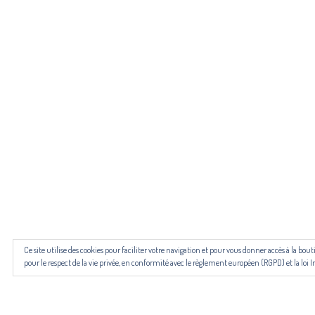
Pour n
Les revues NECTART, DARD/DARD et PANARD bénéficient d’une
Ce site utilise des cookies pour faciliter votre navigation et pour vous donner accès à la b
pour le respect de la vie privée, en conformité avec le règlement européen (RGPD) et la loi I