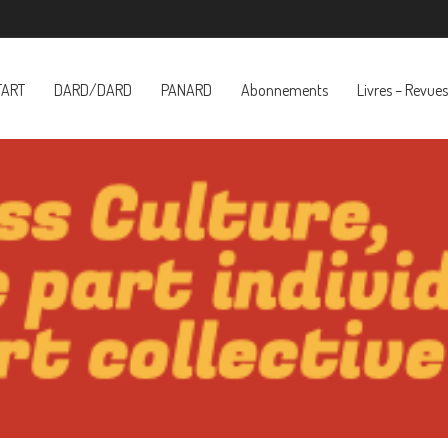
TART
DARD/DARD
PANARD
Abonnements
Livres – Revues