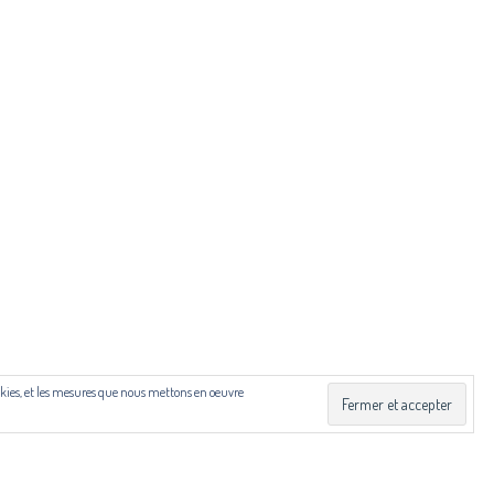
ibut.fr
 Drac Occitanie et du Centre national du livre (CNL), dans
cookies, et les mesures que nous mettons en oeuvre