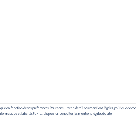
ous contacter ou s'inscrire à l'infolettre mensuelle
diffusion@editions-attr
Régie publicitaire
 aide du Centre national du livre (CNL) puis de la Région Occitanie, de la
le cadre du contrat de filière mis en place par Occitanie Livre & Lecture.
outique en fonction de vos préférences. Pour consulter en détail nos mentions légales, politique de 
© Copyright 2024. Tous droits réservés
nformatique et Libertés (CNIL), cliquez ici :
consulter les mentions légales du site