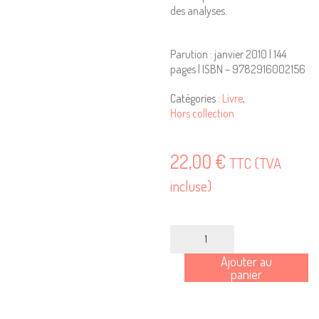
des analyses.
Parution : janvier 2010 | 144
pages | ISBN – 9782916002156
Catégories :
Livre
,
Hors collection
22,00
€
TTC (TVA
incluse)
quantité
de
Ajouter au
Nantes,
panier
la
Belle
éveillée