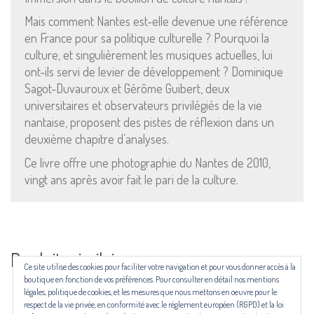
politique de cookies :
Mais comment Nantes est-elle devenue une référence
cliquez ici
en France pour sa politique culturelle ? Pourquoi la
culture, et singulièrement les musiques actuelles, lui
ont-ils servi de levier de développement ? Dominique
Pour nous contacter ou s'inscrire à l'infolettre mensuelle
Sagot-Duvauroux et Gérôme Guibert, deux
diffusion@editions-attribut.fr
universitaires et observateurs privilégiés de la vie
Régie publicitaire
nantaise, proposent des pistes de réflexion dans un
deuxième chapitre d’analyses.
Ce livre offre une photographie du Nantes de 2010,
vingt ans après avoir fait le pari de la culture.
Produits similaires
Ce site utilise des cookies pour faciliter votre navigation et pour vous donner accès à la
Les revues NECTART, DARD/DARD et PANARD bénéficient d’une aide
boutique en fonction de vos préférences. Pour consulter en détail nos mentions
du Centre national du livre (CNL) puis de la Région Occitanie, de la
légales, politique de cookies, et les mesures que nous mettons en oeuvre pour le
Drac Occitanie et du Centre national du livre (CNL), dans le cadre du
respect de la vie privée, en conformité avec le règlement européen (RGPD) et la loi