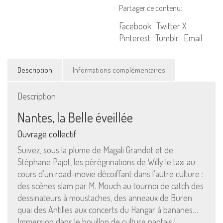
Partager ce contenu:
Facebook
Twitter X
Pinterest
Tumblr
Email
Description
Informations complémentaires
Description
Nantes, la Belle éveillée
Ouvrage collectif
Suivez, sous la plume de Magali Grandet et de
Stéphane Pajot, les pérégrinations de Willy le taxi au
cours d’un road-movie décoiffant dans l’autre culture :
des scènes slam par M. Mouch au tournoi de catch des
Mentions Légales
dessinateurs à moustaches, des anneaux de Buren
quai des Antilles aux concerts du Hangar à bananes…
Pour consulter nos CGV,
Immersion dans le bouillon de culture nantais !
mentions légales,