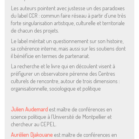
Les auteurs pointent avec justesse un des paradoxes
du label CCR : commun faire réseau à partir d’une très
forte singularisation artistique, culturelle et territoriale
de chacun des projets.
Le label méritait un questionnement sur son histoire,
sa cohérence interne, mais aussi sur les soutiens dont
il bénéficie en termes de partenariat.
La recherche et le livre qui en découlent visent à
préfigurer un observatoire pérenne des Centres
Mentions Légales
culturels de rencontre, autour de trois dimensions :
organisationnelle, sociologique et politique
Pour consulter nos CGV,
mentions légales,
politique de cookies :
cliquez ici
Julien Audemard
est maître de conférences en
science politique à l’Université de Montpellier et
chercheur au CEPEL.
Pour nous contacter ou s'inscrire à l'infolettre mensuelle
Aurélien Djakouane
est maître de conférences en
diffusion@editions-attribut.fr