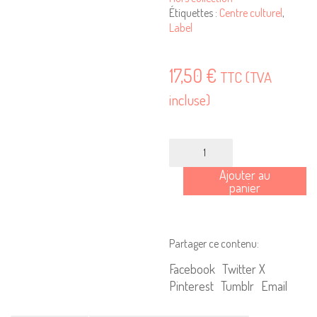
Étiquettes :
Centre culturel
,
Label
17,50
€
TTC (TVA
incluse)
quantité
de
Ajouter au
Faire
panier
label.
Les
Centres
Partager ce contenu:
culturels
de
Facebook
Twitter X
rencontre.
Pinterest
Tumblr
Email