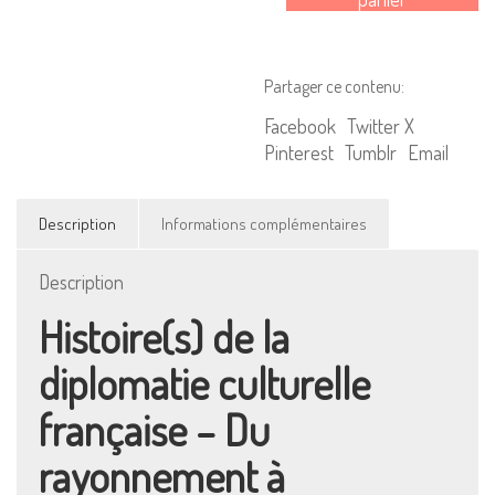
de
la
diplomatie
Partager ce contenu:
culturelle
française
Facebook
Twitter X
-
Pinterest
Tumblr
Email
Du
rayonnement
Description
Informations complémentaires
à
l’influence
Description
Histoire(s) de la
diplomatie culturelle
française – Du
rayonnement à