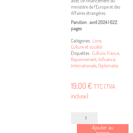
avec un financement du
ministère de l’Europe et des
Affaires étrangères.
Parution : avril 2024 | 622
pages
Catégories :
Livre
,
Culture et société
Étiquettes :
Culture
,
France
,
Rayonnement
,
Influence
,
Internationale
,
Diplomatie
19,00
€
TTC (TVA
incluse)
quantité
de
Ajouter au
Histoire(s)
panier