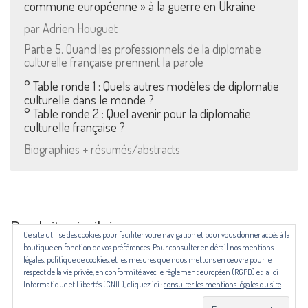
cliquez ici
commune européenne » à la guerre en Ukraine
par Adrien Houguet
Pour nous contacter ou s'inscrire à l'infolettre mensuelle
Partie 5. Quand les professionnels de la diplomatie
culturelle française prennent la parole
diffusion@editions-attribut.fr
° Table ronde 1 : Quels autres modèles de diplomatie
Régie publicitaire
culturelle dans le monde ?
° Table ronde 2 : Quel avenir pour la diplomatie
culturelle française ?
Biographies + résumés/abstracts
Produits similaires
Ce site utilise des cookies pour faciliter votre navigation et pour vous donner accès à la
Les revues NECTART, DARD/DARD et PANARD bénéficient d’une aide
boutique en fonction de vos préférences. Pour consulter en détail nos mentions
du Centre national du livre (CNL) puis de la Région Occitanie, de la
légales, politique de cookies, et les mesures que nous mettons en oeuvre pour le
Drac Occitanie et du Centre national du livre (CNL), dans le cadre du
respect de la vie privée, en conformité avec le règlement européen (RGPD) et la loi
contrat de filière mis en place par Occitanie Livre & Lecture.
Informatique et Libertés (CNIL), cliquez ici :
consulter les mentions légales du site
© Copyright 2024. Tous droits réservés