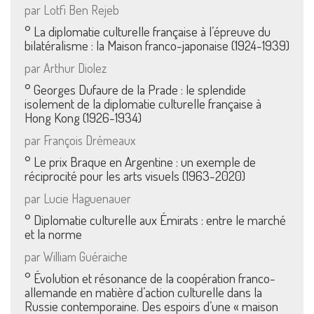
par Lotfi Ben Rejeb
° La diplomatie culturelle française à l’épreuve du
bilatéralisme : la Maison franco-japonaise (1924-1939)
par Arthur Diolez
° Georges Dufaure de la Prade : le splendide
isolement de la diplomatie culturelle française à
Hong Kong (1926-1934)
par François Drémeaux
° Le prix Braque en Argentine : un exemple de
réciprocité pour les arts visuels (1963-2020)
par Lucie Haguenauer
° Diplomatie culturelle aux Émirats : entre le marché
et la norme
Mentions Légales
par William Guéraiche
Pour consulter nos CGV,
° Évolution et résonance de la coopération franco-
mentions légales,
allemande en matière d’action culturelle dans la
politique de cookies :
Russie contemporaine. Des espoirs d’une « maison