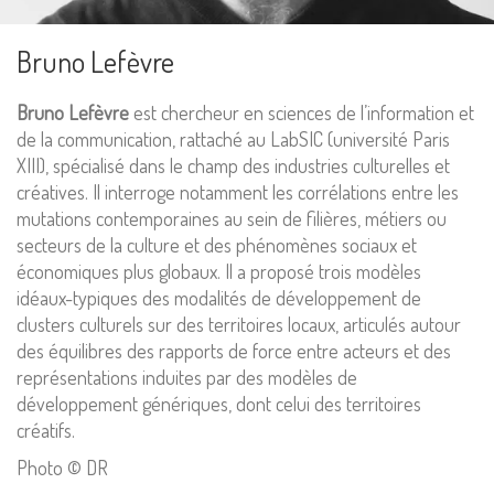
Bruno Lefèvre
Bruno Lefèvre
est chercheur en sciences de l’information et
de la communication, rattaché au LabSIC (université Paris
XIII), spécialisé dans le champ des industries culturelles et
créatives. Il interroge notamment les corrélations entre les
mutations contemporaines au sein de filières, métiers ou
Mentions Légales
secteurs de la culture et des phénomènes sociaux et
économiques plus globaux. Il a proposé trois modèles
Pour consulter nos CGV,
idéaux-typiques des modalités de développement de
mentions légales,
clusters culturels sur des territoires locaux, articulés autour
politique de cookies :
cliquez ici
des équilibres des rapports de force entre acteurs et des
représentations induites par des modèles de
développement génériques, dont celui des territoires
Pour nous contacter ou s'inscrire à l'infolettre mensuelle
créatifs.
diffusion@editions-attribut.fr
Photo © DR
Régie publicitaire